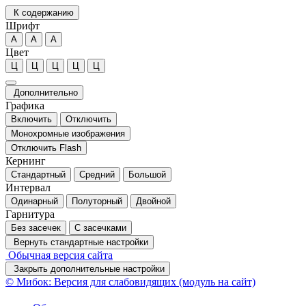
К содержанию
Шрифт
А
А
А
Цвет
Ц
Ц
Ц
Ц
Ц
Дополнительно
Графика
Включить
Отключить
Монохромные изображения
Отключить Flash
Кернинг
Стандартный
Средний
Большой
Интервал
Одинарный
Полуторный
Двойной
Гарнитура
Без засечек
С засечками
Вернуть стандартные настройки
Обычная версия сайта
Закрыть дополнительные настройки
© Мибок: Версия для слабовидящих (модуль на сайт)