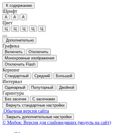
К содержанию
Шрифт
А
А
А
Цвет
Ц
Ц
Ц
Ц
Ц
Дополнительно
Графика
Включить
Отключить
Монохромные изображения
Отключить Flash
Кернинг
Стандартный
Средний
Большой
Интервал
Одинарный
Полуторный
Двойной
Гарнитура
Без засечек
С засечками
Вернуть стандартные настройки
Обычная версия сайта
Закрыть дополнительные настройки
© Мибок: Версия для слабовидящих (модуль на сайт)