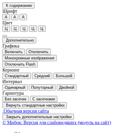
К содержанию
Шрифт
А
А
А
Цвет
Ц
Ц
Ц
Ц
Ц
Дополнительно
Графика
Включить
Отключить
Монохромные изображения
Отключить Flash
Кернинг
Стандартный
Средний
Большой
Интервал
Одинарный
Полуторный
Двойной
Гарнитура
Без засечек
С засечками
Вернуть стандартные настройки
Обычная версия сайта
Закрыть дополнительные настройки
© Мибок: Версия для слабовидящих (модуль на сайт)