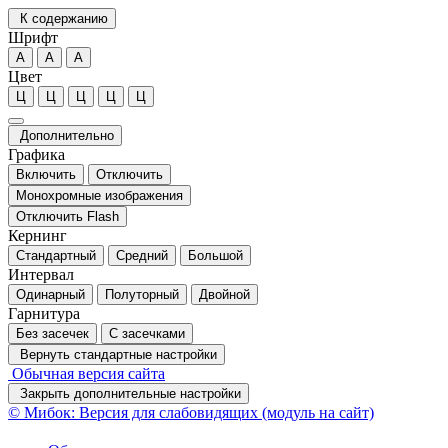
К содержанию
Шрифт
А
А
А
Цвет
Ц
Ц
Ц
Ц
Ц
Дополнительно
Графика
Включить
Отключить
Монохромные изображения
Отключить Flash
Кернинг
Стандартный
Средний
Большой
Интервал
Одинарный
Полуторный
Двойной
Гарнитура
Без засечек
С засечками
Вернуть стандартные настройки
Обычная версия сайта
Закрыть дополнительные настройки
© Мибок: Версия для слабовидящих (модуль на сайт)