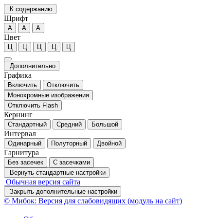
К содержанию
Шрифт
А
А
А
Цвет
Ц
Ц
Ц
Ц
Ц
Дополнительно
Графика
Включить
Отключить
Монохромные изображения
Отключить Flash
Кернинг
Стандартный
Средний
Большой
Интервал
Одинарный
Полуторный
Двойной
Гарнитура
Без засечек
С засечками
Вернуть стандартные настройки
Обычная версия сайта
Закрыть дополнительные настройки
© Мибок: Версия для слабовидящих (модуль на сайт)