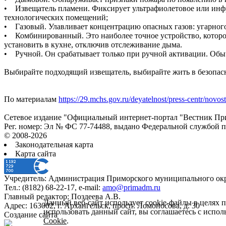
• Извещатель пламени. Фиксирует ультрафиолетовое или инфр
технологических помещений;
• Газовый. Улавливает концентрацию опасных газов: угарного г
• Комбинированный. Это наиболее точное устройство, которое
установить в кухне, отключив отслеживание дыма.
• Ручной. Он срабатывает только при ручной активации. Обы
Выбирайте подходящий извещатель, выбирайте жить в безопас
По материалам
https://29.mchs.gov.ru/deyatelnost/press-centr/novos
Сетевое издание "Официальный интернет-портал "Вестник При
Рег. номер: Эл № ФС 77-74488, выдано Федеральной службой 
© 2008-2026
Законодательная карта
Карта сайта
Учредитель: Администрация Приморского муниципального окр
Тел.: (8182) 68-22-17, e-mail:
amo@primadm.ru
Главный редактор: Поздеева А.В.
Данный веб-сайт использует cookie-файлы в целях 
Адрес: 163002, г. Архангельск, просп. Ломоносова, д. 30
использовать данный сайт, вы соглашаетесь с испо
Создание сайта
Cookie
.