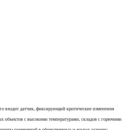
ого входит датчик, фиксирующий критические изменения
х объектов с высокими температурами, складов с горючими
 защиты помещений в общественных и жилых зданиях;