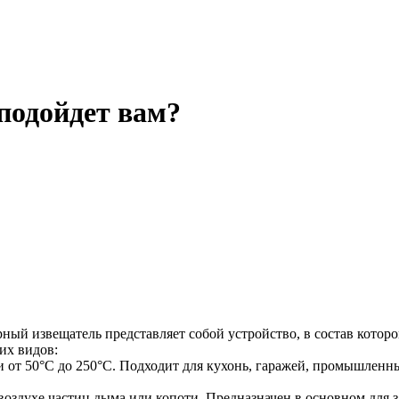
подойдет вам?
ый извещатель представляет собой устройство, в состав котор
их видов:
т 50°С до 250°С. Подходит для кухонь, гаражей, промышленны
оздухе частиц дыма или копоти. Предназначен в основном для