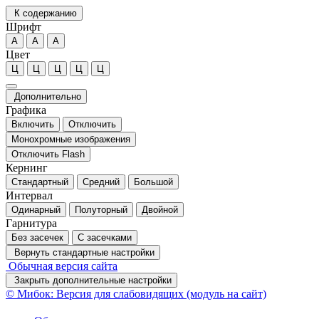
К содержанию
Шрифт
А
А
А
Цвет
Ц
Ц
Ц
Ц
Ц
Дополнительно
Графика
Включить
Отключить
Монохромные изображения
Отключить Flash
Кернинг
Стандартный
Средний
Большой
Интервал
Одинарный
Полуторный
Двойной
Гарнитура
Без засечек
С засечками
Вернуть стандартные настройки
Обычная версия сайта
Закрыть дополнительные настройки
© Мибок: Версия для слабовидящих (модуль на сайт)