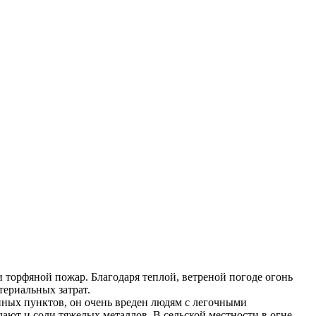
и торфяной пожар. Благодаря теплой, ветреной погоде огонь
териальных затрат.
нных пунктов, он очень вреден людям с легочными
дают и соли тяжелых металлов. В сельской местности в огне