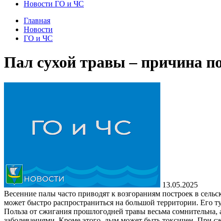
Новости ГО и ЧС
Главная
Новости
ГО и ЧС
Пал сухой травы – причина п
13.05.2025
Весенние палы часто приводят к возгораниям построек в сельс
может быстро распространиться на большой территории. Его ту
Польза от сжигания прошлогодней травы весьма сомнительна, 
заболеваниями. Кроме этого, дым может быть токсичен. При сж