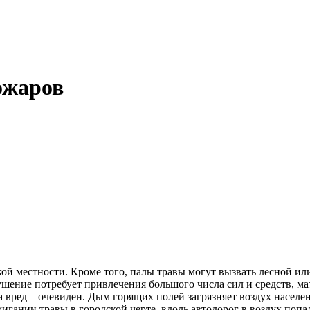
ожаров
кой местности. Кроме того, палы травы могут вызвать лесной ил
шение потребует привлечения большого числа сил и средств, ма
а вред – очевиден. Дым горящих полей загрязняет воздух населе
игании травы в городской черте, вдоль автодорог в воздух попа