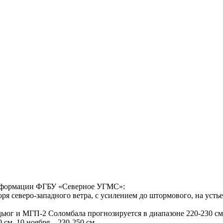
формации ФГБУ «Северное УГМС»:
ря северо-западного ветра, с усилением до штормового, на усть
ьюг и МГП-2 Соломбала прогнозируется в диапазоне 220-230 см
 см, 10 ноября – 230-250 см.