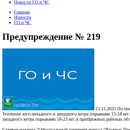
Новости ГО и ЧС
Главная
Новости
ГО и ЧС
Предупреждение № 219
13.11.2025
По ин
Усиление юго-западного и западного ветра порывами 15-18 м/с
западного ветра порывами 18-23 м/с в прибрежных районах об
Сетевое издание "Официальный интернет-портал "Вестник При