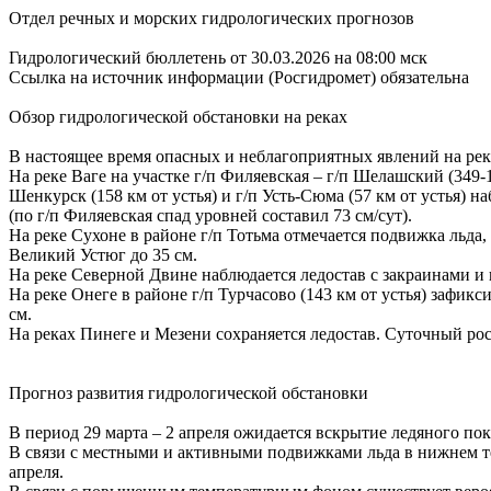
Отдел речных и морских гидрологических прогнозов
Гидрологический бюллетень от 30.03.2026 на 08:00 мск
Ссылка на источник информации (Росгидромет) обязательна
Обзор гидрологической обстановки на реках
В настоящее время опасных и неблагоприятных явлений на ре
На реке Ваге на участке г/п Филяевская – г/п Шелашский (349-
Шенкурск (158 км от устья) и г/п Усть-Сюма (57 км от устья) н
(по г/п Филяевская спад уровней составил 73 см/сут).
На реке Сухоне в районе г/п Тотьма отмечается подвижка льда,
Великий Устюг до 35 см.
На реке Северной Двине наблюдается ледостав с закраинами и 
На реке Онеге в районе г/п Турчасово (143 км от устья) зафи
см.
На реках Пинеге и Мезени сохраняется ледостав. Суточный рос
Прогноз развития гидрологической обстановки
В период 29 марта – 2 апреля ожидается вскрытие ледяного покр
В связи с местными и активными подвижками льда в нижнем теч
апреля.