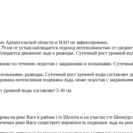
ках Архангельской области и НАО не зафиксировано.
179 км от устья) наблюдается ледоход интенсивностью от средне
аблюдается движение льда в разводье. Суточный рост уровней вод
 ниже по течению ледостав с закраинами и полыньями. Суточный 
полыньями, разводья. Суточный рост уровней воды составляет до
ксирована интенсивная подвижка льда, ниже ледостав с закраина
т уровней воды составляет 5-30 см.
ова на реке Ваге в районе г/п Шелота и на участке г/п Шенкурск
ении реки Ваги существует вероятность подвижек льда на реке 