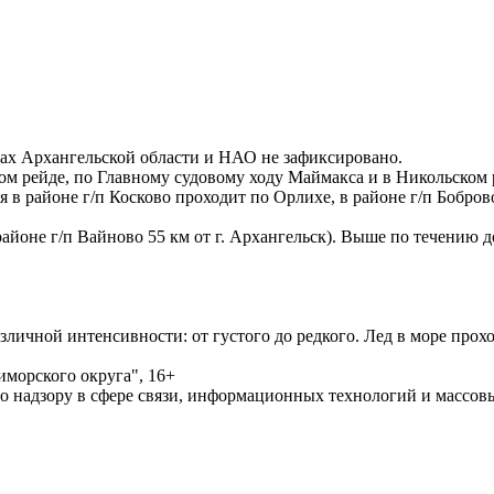
ках Архангельской области и НАО не зафиксировано.
ом рейде, по Главному судовому ходу Маймакса и в Никольском 
 в районе г/п Косково проходит по Орлихе, в районе г/п Бобро
районе г/п Вайново 55 км от г. Архангельск). Выше по течению д
зличной интенсивности: от густого до редкого. Лед в море прох
морского округа", 16+
по надзору в сфере связи, информационных технологий и массо