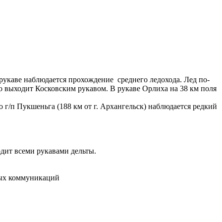
рукаве наблюдается прохождение среднего ледохода. Лед по-
во выходит Косковским рукавом. В рукаве Орлиха на 38 км поля
о г/п Пукшеньга (188 км от г. Архангельск) наблюдается редкий
одит всеми рукавами дельты.
вых коммуникаций