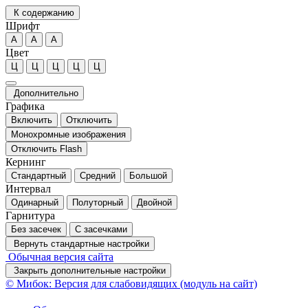
К содержанию
Шрифт
А
А
А
Цвет
Ц
Ц
Ц
Ц
Ц
Дополнительно
Графика
Включить
Отключить
Монохромные изображения
Отключить Flash
Кернинг
Стандартный
Средний
Большой
Интервал
Одинарный
Полуторный
Двойной
Гарнитура
Без засечек
С засечками
Вернуть стандартные настройки
Обычная версия сайта
Закрыть дополнительные настройки
© Мибок: Версия для слабовидящих (модуль на сайт)