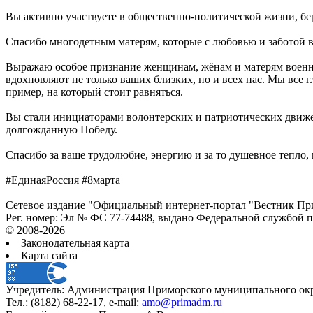
Вы активно участвуете в общественно-политической жизни, бер
Спасибо многодетным матерям, которые с любовью и заботой в
Выражаю особое признание женщинам, жёнам и матерям военно
вдохновляют не только ваших близких, но и всех нас. Мы все 
пример, на который стоит равняться.
Вы стали инициаторами волонтерских и патриотических движен
долгожданную Победу.
Спасибо за ваше трудолюбие, энергию и за то душевное тепло,
#ЕдинаяРоссия #8марта
Сетевое издание "Официальный интернет-портал "Вестник При
Рег. номер: Эл № ФС 77-74488, выдано Федеральной службой 
© 2008-2026
Законодательная карта
Карта сайта
Учредитель: Администрация Приморского муниципального окр
Тел.: (8182) 68-22-17, e-mail:
amo@primadm.ru